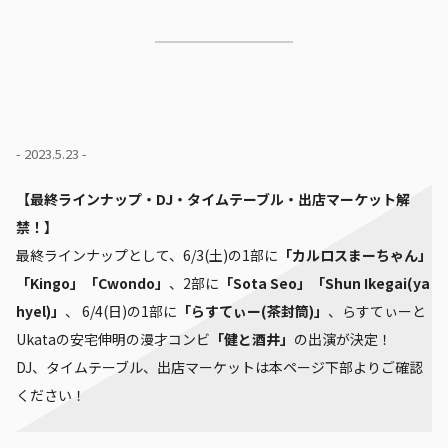
- 2023.5.23 -
【最終ラインナップ・DJ・タイムテーブル・出店マーケット解
禁！】
最終ラインナップとして、6/3(土)の1部に
「カルロスまーちゃん」
「Kingo」「Cwondo」
、2部に
「Sota Seo」「Shun Ikegai(ya
hyel)」
、 6/4(日)の1部に
「らすてぃー(茶封筒)」
、らすてぃーと
Ukataの安宅伸明の漫才コンビ
「健と酒井」
の出演が決定！
DJ、タイムテーブル、出店マーケットは本ページ下部よりご確認
ください！