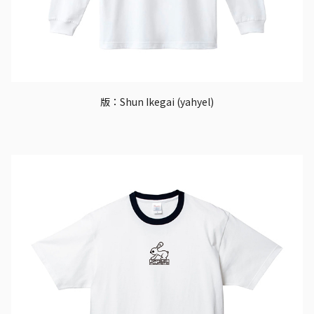
版：Shun Ikegai (yahyel)