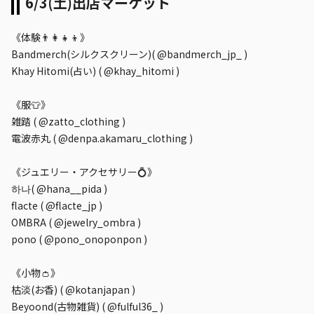
6/3(土)出店マーケット
《体験👨‍👩‍👧‍👦》
Bandmerch(シルクスクリーン)( @bandmerch_jp_ )
Khay Hitomi(占い) ( @khay_hitomi )
《服👕》
雑踏 ( @zatto_clothing )
電波赤丸 ( @denpa.akamaru_clothing )
《ジュエリー・アクセサリー💍》
하나( @hana__pida )
flacte ( @flacte_jp )
OMBRA ( @jewelry_ombra )
pono ( @pono_onoponpon )
《小物👛》
枯淡(お香) ( @kotanjapan )
Beyoond(古物雑貨) ( @fulful36_ )