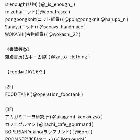
is enough(植物) ( @_is_enough_ )
mizuha(ニット)( @aobafresca )
pongpongknit(ニット雑貨) ( @pongpongknit @harupo_n )
Sanays(ニット) ( @sanays_handmade )
WOKASHi(古物雑貨) ( @wokashi_22 )
《書籍等📚》
雑踏書房(古本・古物) ( @zatto_clothing )
【Food🍛DAY1 6/3 】
(2F)
FOOD TANK ( @operation_foodtank )
(3F)
アカガミコーラ研究所 ( @akagami_kenkyuzyo )
カフェグルマン ( @hachi_cafe_gourmand )
BOPERIAN Yukiho(ラップサンド) ( @6on.f )
ROOM SERVICE(タコス) ( @jiotakeuchi )