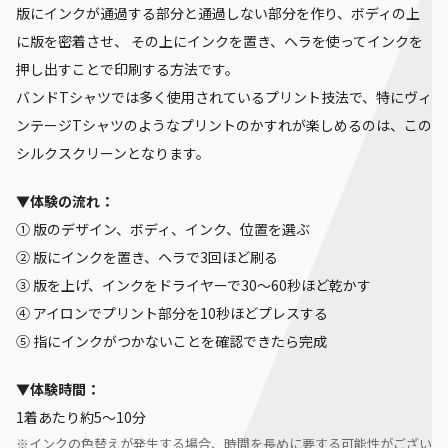
版にインクが通過する部分と通過しない部分を作り、ボディの上
に版を密着させ、 その上にインクを置き、ヘラを使ってインクを
押し出すことで印刷する方法です。
バンドTシャツでは多く使用されているプリント技法で、特にヴィ
ンテージTシャツのようなプリントのかすれが楽しめるのは、この
シルクスクリーンとなります。
▼体験の流れ：
① 版のデザイン、ボディ、インク、位置を選ぶ
② 版にインクを置き、ヘラで3回ほど刷る
③ 版を上げ、インクをドライヤーで30〜60秒ほど乾かす
④ アイロンでプリント部分を10秒ほどプレスする
⑤ 指にインクがつかないことを確認できたら完成
▼体験時間：
1着あたり約5〜10分
※インクの色替えが発生する場合、時間を長めに要する可能性がござい