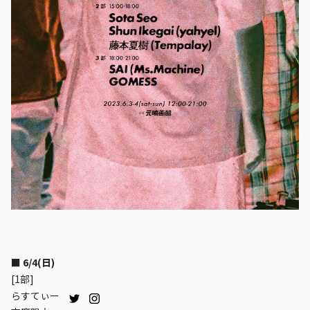
■ 6/4(日)
[1部]
らすてぃー