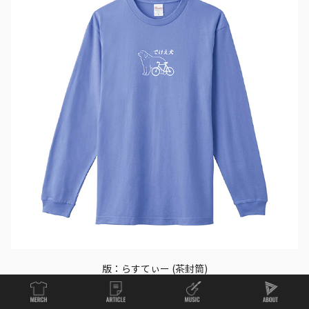
版：らすてぃー (茶封筒)