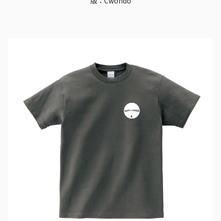
版：Cwondo