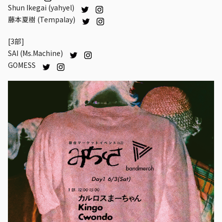
Shun Ikegai (yahyel)
藤本夏樹 (Tempalay)
[3部]
SAI (Ms.Machine)
GOMESS