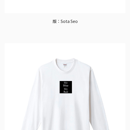
版：Sota Seo