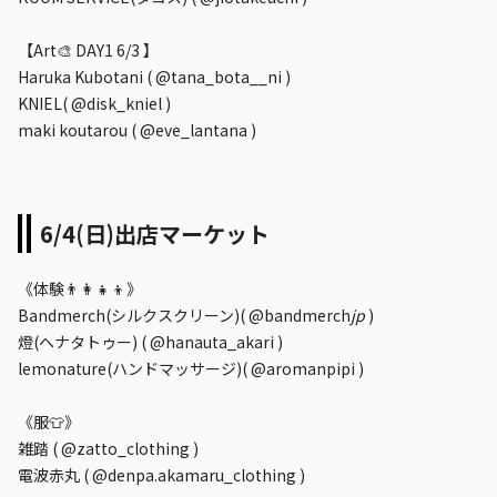
【Art🎨 DAY1 6/3 】
Haruka Kubotani ( @tana_bota__ni )
KNIEL( @disk_kniel )
maki koutarou ( @eve_lantana )
6/4(日)出店マーケット
《体験👨‍👩‍👧‍👦》
Bandmerch(シルクスクリーン)( @bandmerch
jp
)
燈(ヘナタトゥー) ( @hanauta_akari )
lemonature(ハンドマッサージ)( @aromanpipi )
《服👕》
雑踏 ( @zatto_clothing )
電波赤丸 ( @denpa.akamaru_clothing )