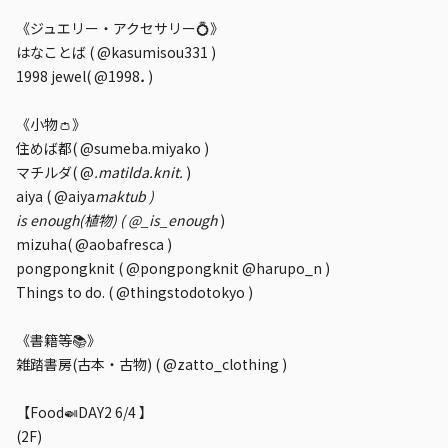
《ジュエリー・アクセサリー💍》
はなことば ( @kasumisou331 )
1998 jewel( @1998
.
)
《小物👛》
住めば都( @sumeba.miyako )
マチルダ( @
.matilda.knit.
)
aiya ( @aiya
maktub )
is enough(植物) ( @_is_enough
)
mizuha( @aobafresca )
pongpongknit ( @pongpongknit @harupo_n )
Things to do. ( @thingstodotokyo )
《書籍等📚》
雑踏書房(古本・古物) ( @zatto_clothing )
【Food🍛DAY2 6/4 】
(2F)