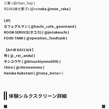
三食 ( @chan_haji )
REKA(焼き菓子) (@rei
reka @mim_reka )
(3F)
カフェグルマン ( @hachi_cafe_gourmand )
ROOM SERVICE(タコス) ( @jiotakeuchi )
FOOD TANK ( @operation_foodtank )
【Art🎨 DAY2 6/4 】
怜 ( @_rei_andul )
キシユウヤ ( @kitsuchiyomu5591 )
Chiro ( @chironomono )
Haruka Kubotani ( @tana_bota
ni )
体験シルクスクリーン詳細