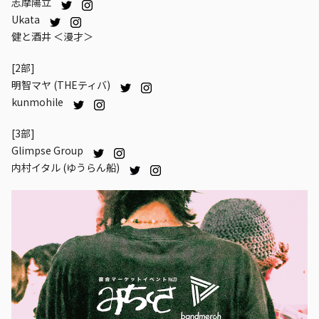
志摩陽立
Ukata
健と酒井 ＜漫才＞
[2部]
明智マヤ (THEティバ)
kunmohile
[3部]
Glimpse Group
内村イタル (ゆうらん船)